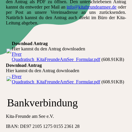
den Antrag als PDF zu öffnen. Den unterschriebenen Antrag
kannst du entweder per Mail an
info@kitafreundeamsee.de
oder
per Post an unsere Vereinsadresse an uns zurücksenden.
Natürlich kannst du den Antrag auch direkt im Büro der Kita-
Leitung abgeben.
Download Antrag
Hier kannst du den Antrag downloaden
Flyer
Quadratisch_KitaFreundeAmSee_Formular.pdf
(608.91KB)
Download Antrag
Hier kannst du den Antrag downloaden
Flyer
Quadratisch_KitaFreundeAmSee_Formular.pdf
(608.91KB)
Bankverbindung
Kita-Freunde am See e.V.
IBAN: DE97 2105 1275 0155 2361 28